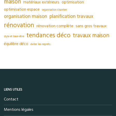
maison
matériaux extérieurs
optimisation
optimisation espace
organisation chantier
organisation maison
planification travaux
rénovation
rénovation complète
sans gros travaux
tendances déco
travaux maison
style et bien-être
équilibre déco
éviter les regrets
LIENS UTILES
Contact
Mentions légales