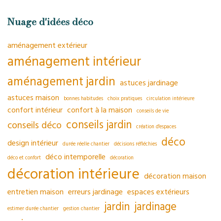
Nuage d'idées déco
aménagement extérieur
aménagement intérieur
aménagement jardin
astuces jardinage
astuces maison
bonnes habitudes
choix pratiques
circulation intérieure
confort intérieur
confort à la maison
conseils de vie
conseils jardin
conseils déco
création d'espaces
déco
design intérieur
durée réelle chantier
décisions réfléchies
déco intemporelle
déco et confort
décoration
décoration intérieure
décoration maison
entretien maison
erreurs jardinage
espaces extérieurs
jardin
jardinage
estimer durée chantier
gestion chantier