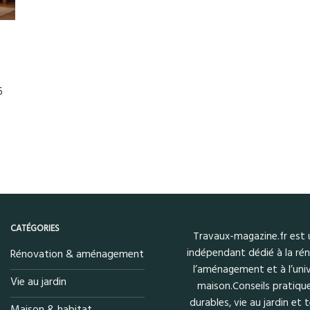
6
CATÉGORIES
Travaux-magazine.fr est
indépendant dédié à la rén
Rénovation & aménagement
l’aménagement et à l’univ
Vie au jardin
maison.Conseils pratique
durables, vie au jardin et
Maison & habitat