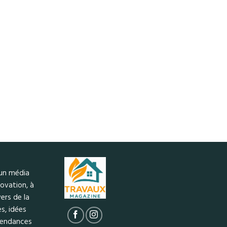
 un média
ovation, à
ers de la
s, idées
 tendances