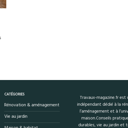
s
CATÉGORIES
Travaux-magazine.fr est
indépendant dédié à la rén
Rénovation & aménagement
l’aménagement et à l’univ
Vie au jardin
maison.Conseils pratique
durables, vie au jardin et
Maison & habitat