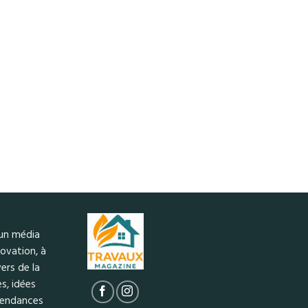
 un média
ovation, à
ers de la
s, idées
 tendances