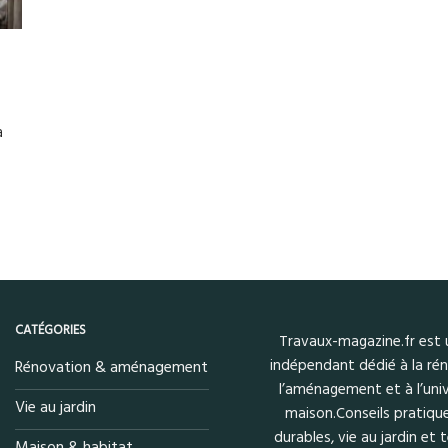
e
a
CATÉGORIES
Travaux-magazine.fr est
indépendant dédié à la rén
Rénovation & aménagement
l’aménagement et à l’univ
Vie au jardin
maison.Conseils pratique
durables, vie au jardin et
Maison & habitat