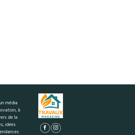
 un média
ovation, à
ers de la
s, idées
 tendances