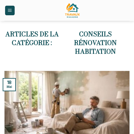
Skip
to
content
CONSEILS
RÉNOVATION
HABITATION
18
Mai