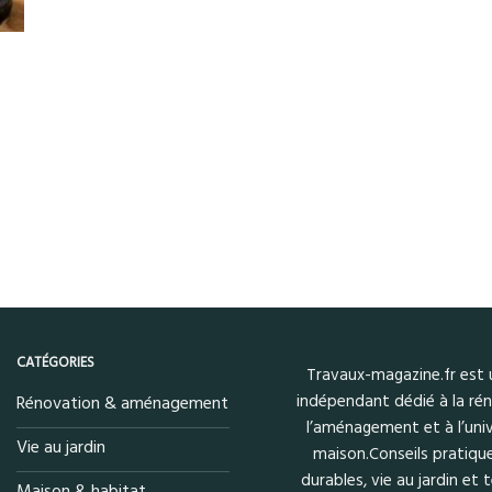
CATÉGORIES
Travaux-magazine.fr est
indépendant dédié à la rén
Rénovation & aménagement
l’aménagement et à l’univ
Vie au jardin
maison.Conseils pratique
durables, vie au jardin et
Maison & habitat