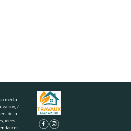
 un média
ovation, à
ers de la
s, idées
 tendances