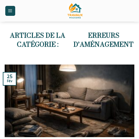
Skip
to
content
ERREURS
D’AMÉNAGEMENT
25
Fév