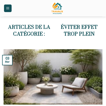
Skip
to
content
ÉVITER EFFET
TROP PLEIN
03
Mar