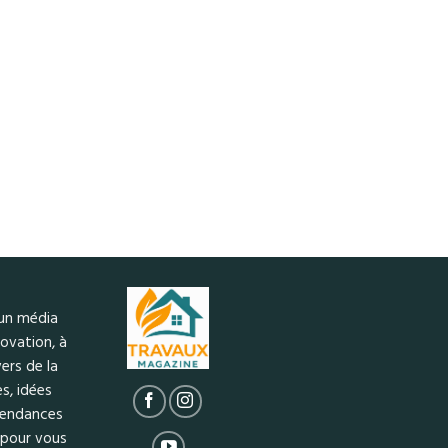
 un média
ovation, à
ers de la
s, idées
 tendances
 pour vous