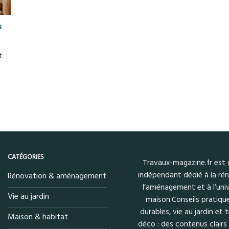
s
t
CATÉGORIES
Travaux-magazine.fr est
indépendant dédié à la rén
Rénovation & aménagement
l’aménagement et à l’univ
Vie au jardin
maison.Conseils pratique
durables, vie au jardin et
Maison & habitat
déco : des contenus clairs