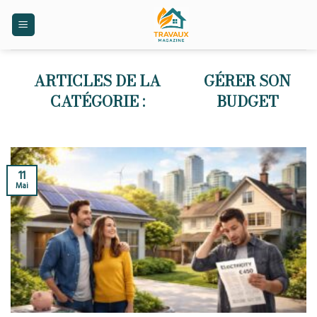
Skip
to
content
GÉRER SON
BUDGET
11
Mai