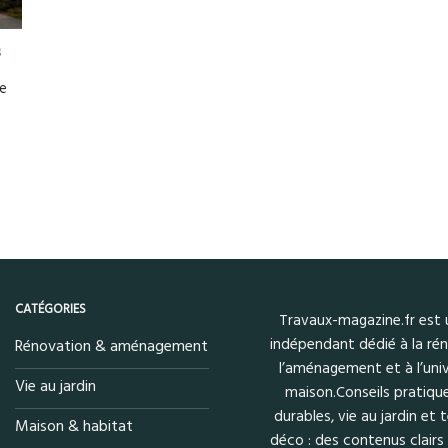
s
ge
CATÉGORIES
Travaux-magazine.fr est
indépendant dédié à la rén
Rénovation & aménagement
l’aménagement et à l’univ
Vie au jardin
maison.Conseils pratique
durables, vie au jardin et
Maison & habitat
déco : des contenus clairs