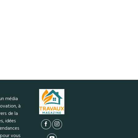
 un média
ovation, à
ers de la
s, idées
 tendances
 pour vous