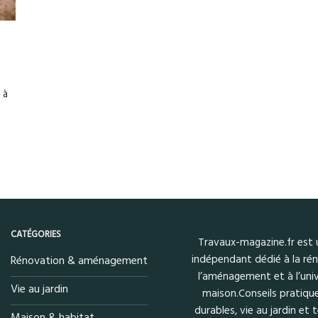
 à
CATÉGORIES
Travaux-magazine.fr est
indépendant dédié à la rén
Rénovation & aménagement
l’aménagement et à l’univ
Vie au jardin
maison.Conseils pratique
durables, vie au jardin et
Maison & habitat