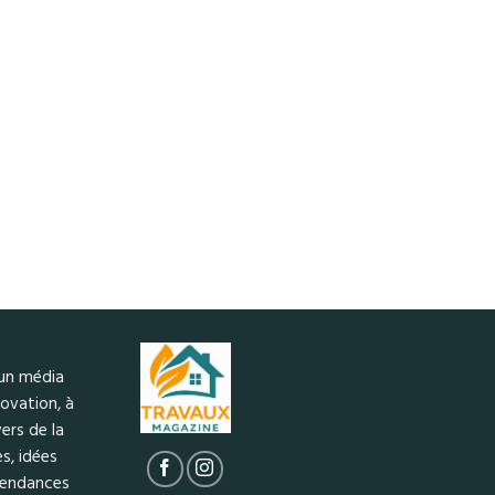
 un média
ovation, à
ers de la
s, idées
 tendances