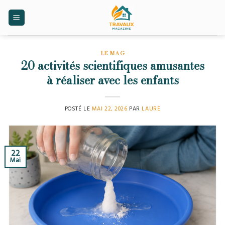
Skip
to
content
LE MAG
20 activités scientifiques amusantes
à réaliser avec les enfants
POSTÉ LE
MAI 22, 2026
PAR
LAURE
22
Mai