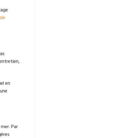
rage
oin
as
entretien,
el en
 une
 mer. Par
gères