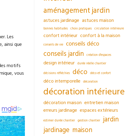
aménagement jardin
astuces jardinage
astuces maison
bonnes habitudes
choix pratiques
circulation intérieure
confort intérieur
confort à la maison
er. Les
conseils déco
e, ainsi que
conseils de vie
conseils jardin
création d'espaces
design intérieur
durée réelle chantier
des motifs
déco
amique, vous
décisions réfléchies
déco et confort
déco intemporelle
décoration
décoration intérieure
décoration maison
entretien maison
erreurs jardinage
espaces extérieurs
jardin
estimer durée chantier
gestion chantier
jardinage
maison