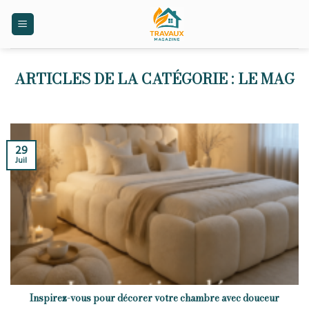
Skip
to
content
LE MAG
29
Juil
Inspirez-vous pour décorer votre chambre avec douceur