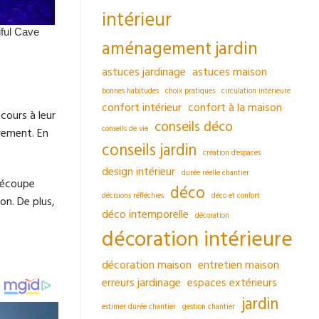
intérieur
aménagement jardin
astuces jardinage
astuces maison
bonnes habitudes
choix pratiques
circulation intérieure
confort intérieur
confort à la maison
cours à leur
conseils déco
conseils de vie
ivement. En
conseils jardin
création d'espaces
design intérieur
durée réelle chantier
 découpe
déco
décisions réfléchies
déco et confort
on. De plus,
déco intemporelle
décoration
décoration intérieure
décoration maison
entretien maison
erreurs jardinage
espaces extérieurs
jardin
estimer durée chantier
gestion chantier