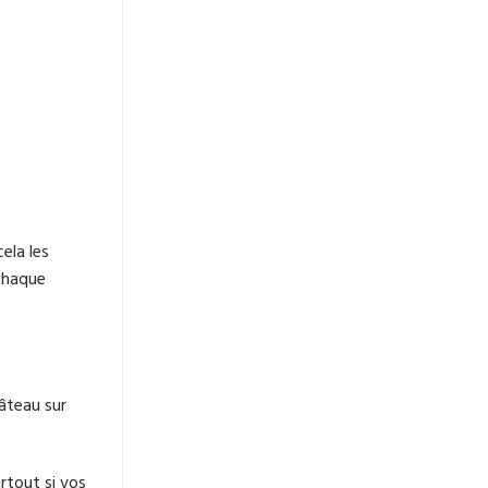
ela les
 chaque
âteau sur
rtout si vos