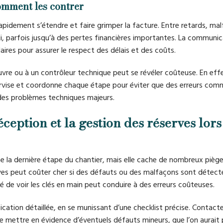
comment les contrer
apidement s’étendre et faire grimper la facture. Entre retards, ma
i, parfois jusqu’à des pertes financières importantes. La communic
aires pour assurer le respect des délais et des coûts.
re ou à un contrôleur technique peut se révéler coûteuse. En effet
ervise et coordonne chaque étape pour éviter que des erreurs com
des problèmes techniques majeurs.
éception et la gestion des réserves lors
la dernière étape du chantier, mais elle cache de nombreux pièges
ves peut coûter cher si des défauts ou des malfaçons sont détect
té de voir les clés en main peut conduire à des erreurs coûteuses.
ification détaillée, en se munissant d’une checklist précise. Contact
mettre en évidence d’éventuels défauts mineurs, que l’on aurait p