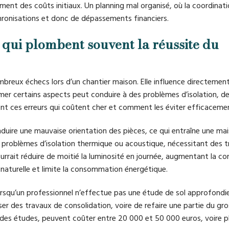
ent des coûts initiaux. Un planning mal organisé, où la coordinat
hronisations et donc de dépassements financiers.
e qui plombent souvent la réussite du
breux échecs lors d’un chantier maison. Elle influence directement 
timer certains aspects peut conduire à des problèmes d’isolation, de
ent ces erreurs qui coûtent cher et comment les éviter efficaceme
nduire une mauvaise orientation des pièces, ce qui entraîne une m
s problèmes d’isolation thermique ou acoustique, nécessitant des 
ourrait réduire de moitié la luminosité en journée, augmentant la 
té naturelle et limite la consommation énergétique.
orsqu’un professionnel n’effectue pas une étude de sol approfondie
iser des travaux de consolidation, voire de refaire une partie du gr
es études, peuvent coûter entre 20 000 et 50 000 euros, voire plu