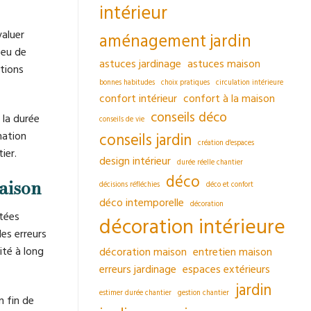
intérieur
valuer
aménagement jardin
peu de
astuces jardinage
astuces maison
ations
bonnes habitudes
choix pratiques
circulation intérieure
confort intérieur
confort à la maison
conseils déco
 la durée
conseils de vie
nation
conseils jardin
création d'espaces
ier.
design intérieur
durée réelle chantier
déco
aison
décisions réfléchies
déco et confort
déco intemporelle
décoration
ctées
décoration intérieure
es erreurs
ité à long
décoration maison
entretien maison
erreurs jardinage
espaces extérieurs
jardin
estimer durée chantier
gestion chantier
n fin de