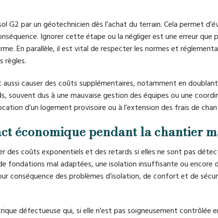
 sol G2 par un géotechnicien dès l’achat du terrain. Cela permet d’é
onséquence. Ignorer cette étape ou la négliger est une erreur que 
erme. En parallèle, il est vital de respecter les normes et réglement
s règles.
ut aussi causer des coûts supplémentaires, notamment en doublant
rds, souvent dus à une mauvaise gestion des équipes ou une coordi
ocation d’un logement provisoire ou à l’extension des frais de chant
pact économique pendant la chantier m
er des coûts exponentiels et des retards si elles ne sont pas déte
 de fondations mal adaptées, une isolation insuffisante ou encore d
pour conséquence des problèmes d’isolation, de confort et de sécur
ique défectueuse qui, si elle n’est pas soigneusement contrôlée e