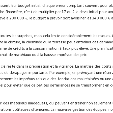
ssent leur budget initial, chaque erreur comptant souvent pour pl
 financière, c’est de multiplier par 1.7 ou 2 le devis initial pour av
élève à 200 000 €, le budget à prévoir doit avoisiner les 340 000 € 
toutes les surprises, mais cela limite considérablement les risques
me la clôture, la cheminée ou la terrasse peut entraîner des deman
 de crédits à la consommation à taux plus élevé. Une planificat
achat de matériaux ou à la hausse imprévue des prix.
clé reste dans la préparation et la vigilance. La maîtrise des coûts
s de dérapages importants. Par exemple, en prévoyant une réserv
einement les imprévus tels que des fondations mal réalisées ou une
iel pour éviter que de petites défaillances ne se transforment en 
isir des matériaux inadéquats, qui peuvent entraîner non seulement
rations coûteuses ultérieures. La mauvaise gestion des équipes, 