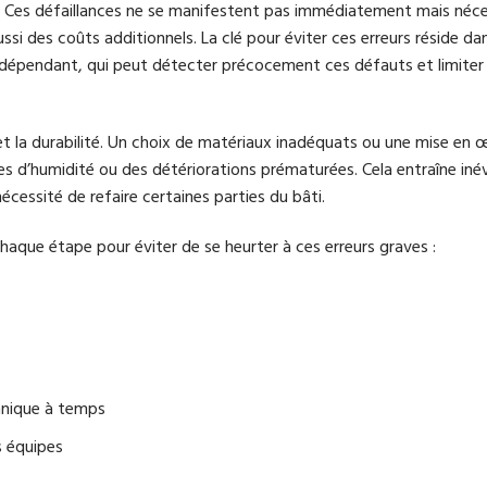
s. Ces défaillances ne se manifestent pas immédiatement mais néc
ussi des coûts additionnels. La clé pour éviter ces erreurs réside da
indépendant, qui peut détecter précocement ces défauts et limiter
é et la durabilité. Un choix de matériaux inadéquats ou une mise en 
es d’humidité ou des détériorations prématurées. Cela entraîne in
cessité de refaire certaines parties du bâti.
haque étape pour éviter de se heurter à ces erreurs graves :
chnique à temps
s équipes