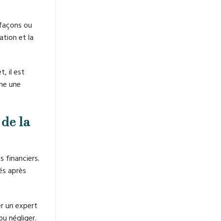
lfaçons ou
ation et la
, il est
me une
 de la
 financiers.
és après
er un expert
u négliger.