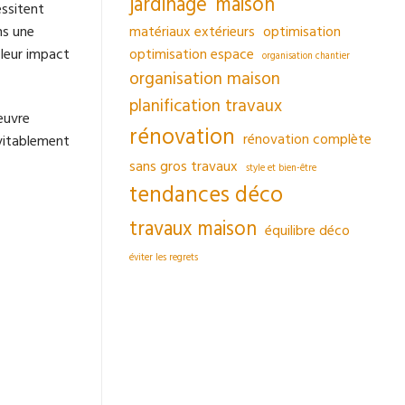
jardinage
maison
essitent
matériaux extérieurs
optimisation
ns une
optimisation espace
 leur impact
organisation chantier
organisation maison
planification travaux
œuvre
rénovation
rénovation complète
évitablement
sans gros travaux
style et bien-être
tendances déco
travaux maison
équilibre déco
éviter les regrets