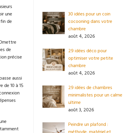
usieurs
oir une
30 idées pour un coin
afin de
cocooning dans votre
chambre
août 4, 2026
. Omettre
des de
29 idées déco pour
ion précise
optimiser votre petite
chambre
août 4, 2026
 passe aussi
e de 10 à 15
29 idées de chambres
 connexion
minimalistes pour un calme
dépenses
ultime
août 3, 2026
 une
Peindre un plafond :
notamment
méthode, matériel et