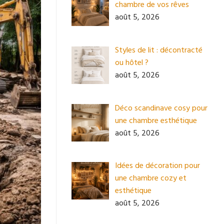
chambre de vos rêves
août 5, 2026
Styles de lit : décontracté
ou hôtel ?
août 5, 2026
Déco scandinave cosy pour
une chambre esthétique
août 5, 2026
Idées de décoration pour
une chambre cozy et
esthétique
août 5, 2026