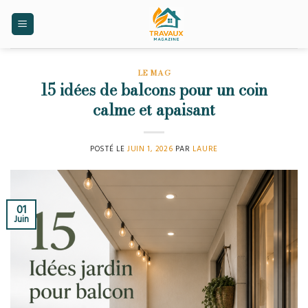
Skip
to
content
LE MAG
15 idées de balcons pour un coin
calme et apaisant
POSTÉ LE
JUIN 1, 2026
PAR
LAURE
01
Juin