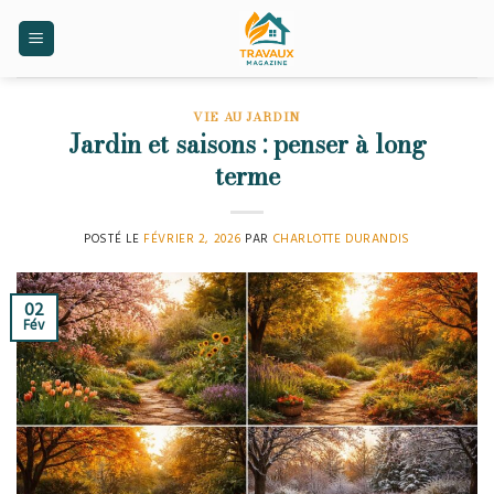
Skip
to
content
VIE AU JARDIN
Jardin et saisons : penser à long
terme
POSTÉ LE
FÉVRIER 2, 2026
PAR
CHARLOTTE DURANDIS
02
Fév