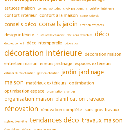
astuces maison
bonnes habitudes
choix pratiques
circulation intérieure
confort intérieur
confort à la maison
conseils de vie
conseils jardin
conseils déco
création d'espaces
déco
design intérieur
durée réelle chantier
décisions réfléchies
déco intemporelle
déco et confort
décoration
décoration intérieure
décoration maison
entretien maison
erreurs jardinage
espaces extérieurs
jardin
jardinage
estimer durée chantier
gestion chantier
maison
matériaux extérieurs
optimisation
optimisation espace
organisation chantier
organisation maison
planification travaux
rénovation
rénovation complète
sans gros travaux
tendances déco
travaux maison
style et bien-être
équilibre déco