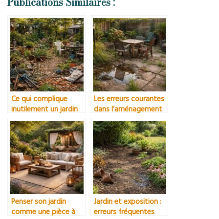
Publications Similaires :
Ce qui complique
Les erreurs courantes
inutilement un jardin
dans l’aménagement
extérieur
Penser son jardin
Jardin et exposition :
comme une pièce à
erreurs fréquentes