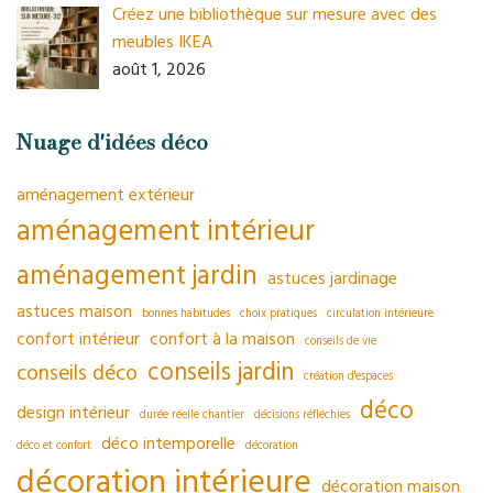
Créez une bibliothèque sur mesure avec des
meubles IKEA
août 1, 2026
Nuage d'idées déco
aménagement extérieur
aménagement intérieur
aménagement jardin
astuces jardinage
astuces maison
bonnes habitudes
choix pratiques
circulation intérieure
confort intérieur
confort à la maison
conseils de vie
conseils jardin
conseils déco
création d'espaces
déco
design intérieur
durée réelle chantier
décisions réfléchies
déco intemporelle
déco et confort
décoration
décoration intérieure
décoration maison