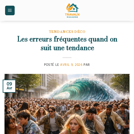
Skip
to
content
TENDANCES DÉCO
Les erreurs fréquentes quand on
suit une tendance
POSTÉ LE
AVRIL 9, 2026
PAR
09
Avr