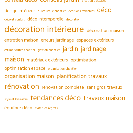
conseils déco
création d'espaces
déco
design intérieur
durée réelle chantier
décisions réfléchies
déco intemporelle
déco et confort
décoration
décoration intérieure
décoration maison
entretien maison
erreurs jardinage
espaces extérieurs
jardin
jardinage
estimer durée chantier
gestion chantier
maison
matériaux extérieurs
optimisation
optimisation espace
organisation chantier
organisation maison
planification travaux
rénovation
rénovation complète
sans gros travaux
tendances déco
travaux maison
style et bien-être
équilibre déco
éviter les regrets