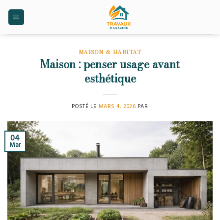
Skip
to
content
MAISON & HABITAT
Maison : penser usage avant
esthétique
POSTÉ LE
MARS 4, 2026
PAR
04
Mar