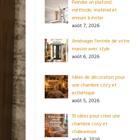
Peindre un plafond :
méthode, matériel et
erreurs à éviter
août 7, 2026
Aménager l’entrée de votre
maison avec style
août 6, 2026
Idées de décoration pour
une chambre cozy et
esthétique
août 5, 2026
10 idées pour créer une
chambre cosy et
chaleureuse
août 4, 2026