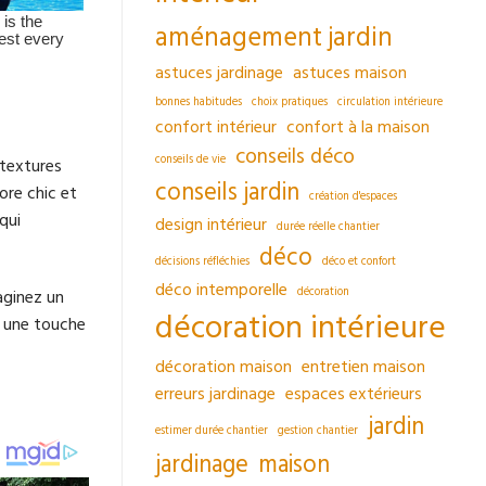
aménagement jardin
astuces jardinage
astuces maison
bonnes habitudes
choix pratiques
circulation intérieure
confort intérieur
confort à la maison
conseils déco
conseils de vie
 textures
conseils jardin
ore chic et
création d'espaces
qui
design intérieur
durée réelle chantier
déco
décisions réfléchies
déco et confort
déco intemporelle
décoration
aginez un
décoration intérieure
e une touche
décoration maison
entretien maison
erreurs jardinage
espaces extérieurs
jardin
estimer durée chantier
gestion chantier
jardinage
maison