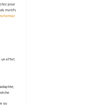
optez pour
ands motifs
ansformez
t un effet
e adaptée,
 sèche.
le ou