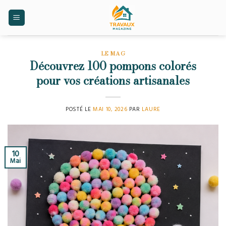
Skip
to
content
LE MAG
Découvrez 100 pompons colorés
pour vos créations artisanales
POSTÉ LE
MAI 10, 2026
PAR
LAURE
10
Mai