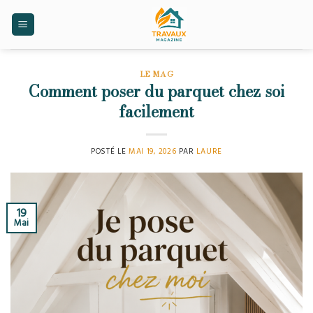
Skip
to
content
LE MAG
Comment poser du parquet chez soi
facilement
POSTÉ LE
MAI 19, 2026
PAR
LAURE
19
Mai