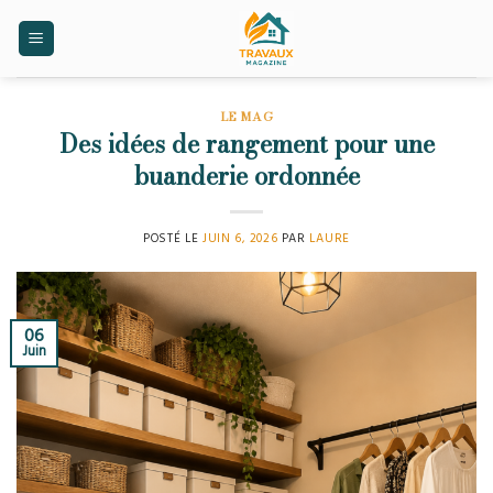
Skip
to
content
LE MAG
Des idées de rangement pour une
buanderie ordonnée
POSTÉ LE
JUIN 6, 2026
PAR
LAURE
06
Juin