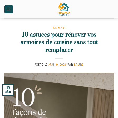
Skip
to
content
LE MAG
10 astuces pour rénover vos
armoires de cuisine sans tout
remplacer
POSTÉ LE
MAI 19, 2026
PAR
LAURE
19
Mai