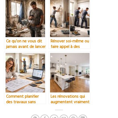
Ce qu’on ne vous dit
Rénover soi-même ou
jamais avant de lancer
faire appel à des
une rénovation
artisans
complète
Comment planifier
Les rénovations qui
des travaux sans
augmentent vraiment
exploser son budget
la valeur d’un
logement