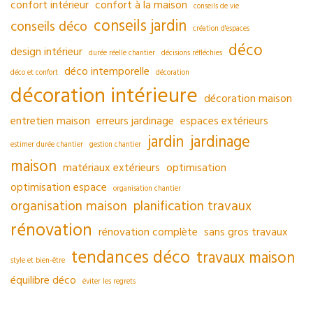
confort intérieur
confort à la maison
conseils de vie
conseils jardin
conseils déco
création d'espaces
déco
design intérieur
durée réelle chantier
décisions réfléchies
déco intemporelle
déco et confort
décoration
décoration intérieure
décoration maison
entretien maison
erreurs jardinage
espaces extérieurs
jardin
jardinage
estimer durée chantier
gestion chantier
maison
matériaux extérieurs
optimisation
optimisation espace
organisation chantier
organisation maison
planification travaux
rénovation
rénovation complète
sans gros travaux
tendances déco
travaux maison
style et bien-être
équilibre déco
éviter les regrets