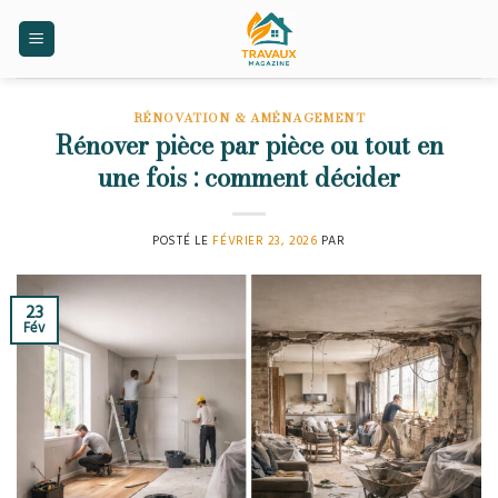
Skip
to
content
RÉNOVATION & AMÉNAGEMENT
Rénover pièce par pièce ou tout en
une fois : comment décider
POSTÉ LE
FÉVRIER 23, 2026
PAR
23
Fév