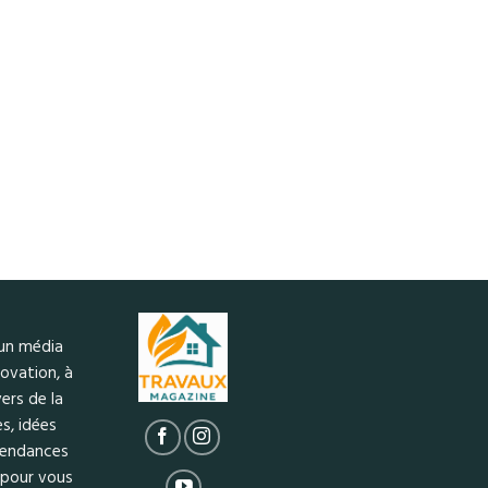
 un média
ovation, à
ers de la
s, idées
 tendances
 pour vous