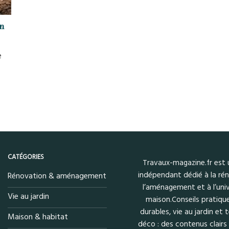
n
e
CATÉGORIES
Travaux-magazine.fr est
indépendant dédié à la rén
Rénovation & aménagement
l’aménagement et à l’univ
Vie au jardin
maison.Conseils pratique
durables, vie au jardin et
Maison & habitat
déco : des contenus clairs