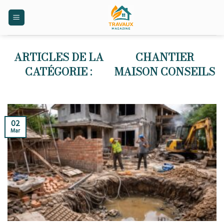
Skip
to
content
CHANTIER
MAISON CONSEILS
02
Mar