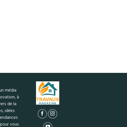
 un média
ovation, à
ers de la
s, idées
 tendances
 pour vous