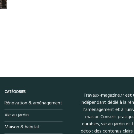
CATÉGORIES
Travaux-magazine.fr est
indépendant dédié à la rén
Rénovation & aménagement
l’aménagement et à l’univ
Vie au jardin
maison.Conseils pratique
durables, vie au jardin et
Maison & habitat
déco : des contenus clairs