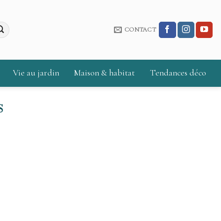
CONTACT
Vie au jardin
Maison & habitat
Tendances déco
S