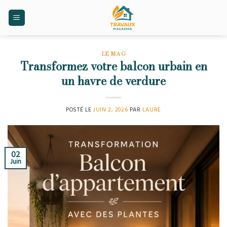
Skip
to
content
LE MAG
Transformez votre balcon urbain en
un havre de verdure
POSTÉ LE
JUIN 2, 2026
PAR
LAURE
02
Juin