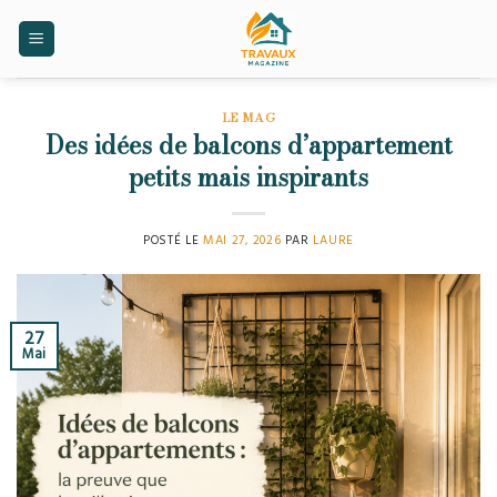
Skip
to
content
LE MAG
Des idées de balcons d’appartement
petits mais inspirants
POSTÉ LE
MAI 27, 2026
PAR
LAURE
27
Mai