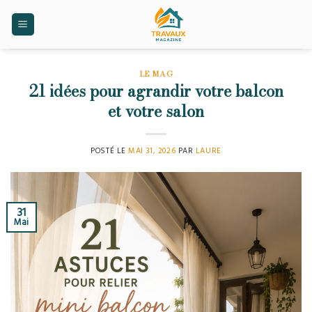
Skip
to
content
LE MAG
21 idées pour agrandir votre balcon
et votre salon
POSTÉ LE
MAI 31, 2026
PAR
LAURE
31
Mai