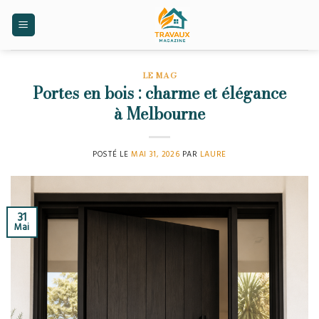
Skip
to
content
LE MAG
Portes en bois : charme et élégance
à Melbourne
POSTÉ LE
MAI 31, 2026
PAR
LAURE
31
Mai