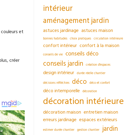
intérieur
aménagement jardin
astuces jardinage
astuces maison
 couleurs et
bonnes habitudes
choix pratiques
circulation intérieure
confort intérieur
confort à la maison
conseils déco
conseils de vie
lus, créer
conseils jardin
création d'espaces
design intérieur
durée réelle chantier
déco
décisions réfléchies
déco et confort
déco intemporelle
décoration
décoration intérieure
décoration maison
entretien maison
erreurs jardinage
espaces extérieurs
jardin
estimer durée chantier
gestion chantier