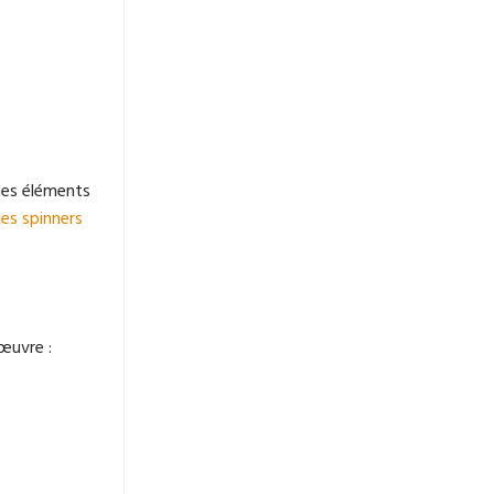
des éléments
es spinners
’œuvre :