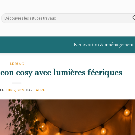
Rénovation & aménagement
LE MAG
con cosy avec lumières féeriques
 LE
JUIN 7, 2026
PAR
LAURE