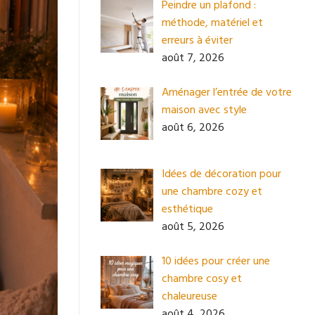
Peindre un plafond :
méthode, matériel et
erreurs à éviter
août 7, 2026
Aménager l’entrée de votre
maison avec style
août 6, 2026
Idées de décoration pour
une chambre cozy et
esthétique
août 5, 2026
10 idées pour créer une
chambre cosy et
chaleureuse
août 4, 2026