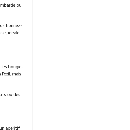
rambarde ou
Positionnez-
se, idéale
, les bougies
l’œil, mais
tifs ou des
un apéritif