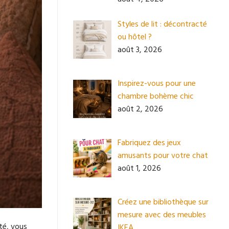
Styles de lit : décontracté
ou hôtel ?
août 3, 2026
Inspirez-vous pour une
chambre bohème chic
août 2, 2026
Fabriquez des jeux
amusants pour votre chat
août 1, 2026
Créez une bibliothèque sur
mesure avec des meubles
té, vous
IKEA