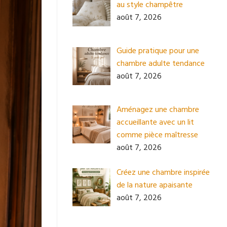
au style champêtre
août 7, 2026
Guide pratique pour une
chambre adulte tendance
août 7, 2026
Aménagez une chambre
accueillante avec un lit
comme pièce maîtresse
août 7, 2026
Créez une chambre inspirée
de la nature apaisante
août 7, 2026