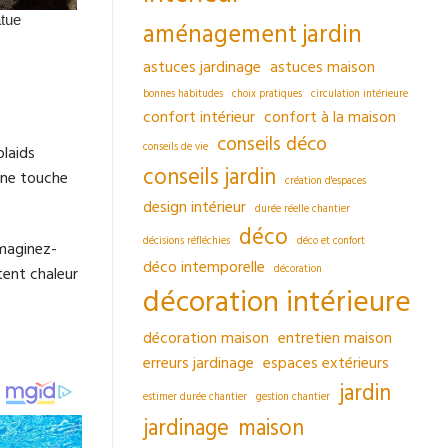
aménagement jardin
astuces jardinage
astuces maison
bonnes habitudes
choix pratiques
circulation intérieure
confort intérieur
confort à la maison
conseils déco
conseils de vie
plaids
conseils jardin
 une touche
création d'espaces
design intérieur
durée réelle chantier
déco
décisions réfléchies
déco et confort
Imaginez-
déco intemporelle
décoration
tent chaleur
décoration intérieure
décoration maison
entretien maison
erreurs jardinage
espaces extérieurs
jardin
estimer durée chantier
gestion chantier
jardinage
maison