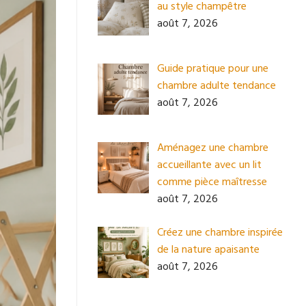
au style champêtre
août 7, 2026
Guide pratique pour une
chambre adulte tendance
août 7, 2026
Aménagez une chambre
accueillante avec un lit
comme pièce maîtresse
août 7, 2026
Créez une chambre inspirée
de la nature apaisante
août 7, 2026