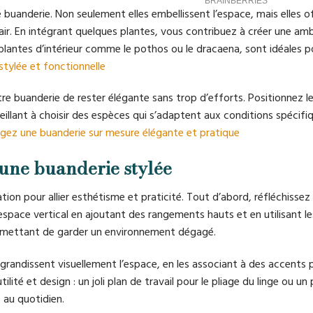
e buanderie. Non seulement elles embellissent l’espace, mais elles o
ir. En intégrant quelques plantes, vous contribuez à créer une am
s plantes d’intérieur comme le pothos ou le dracaena, sont idéales p
stylée et fonctionnelle
tre buanderie de rester élégante sans trop d’efforts. Positionnez l
veillant à choisir des espèces qui s’adaptent aux conditions spécifi
ez une buanderie sur mesure élégante et pratique
une buanderie stylée
n pour allier esthétisme et praticité. Tout d’abord, réfléchissez
l’espace vertical en ajoutant des rangements hauts et en utilisant l
permettant de garder un environnement dégagé.
 agrandissent visuellement l’espace, en les associant à des accents 
lité et design : un joli plan de travail pour le pliage du linge ou un 
 au quotidien.