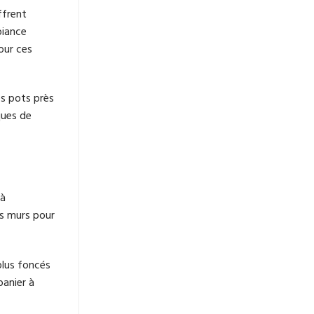
ffrent
biance
our ces
es pots près
ques de
 à
es murs pour
plus foncés
panier à