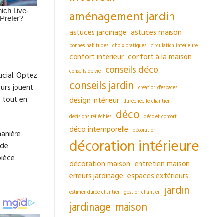
aménagement jardin
astuces jardinage
astuces maison
bonnes habitudes
choix pratiques
circulation intérieure
confort intérieur
confort à la maison
conseils déco
conseils de vie
ucial. Optez
conseils jardin
eurs jouent
création d'espaces
n tout en
design intérieur
durée réelle chantier
déco
décisions réfléchies
déco et confort
déco intemporelle
décoration
manière
décoration intérieure
 de
ièce.
décoration maison
entretien maison
erreurs jardinage
espaces extérieurs
jardin
estimer durée chantier
gestion chantier
jardinage
maison