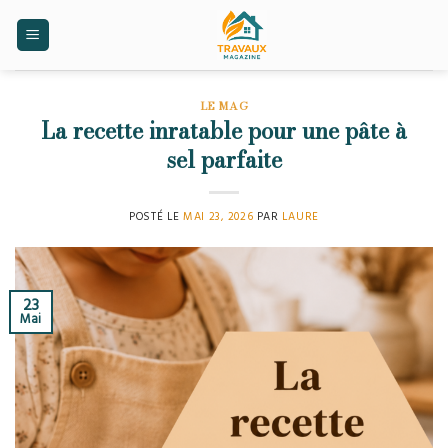
Skip
to
content
LE MAG
La recette inratable pour une pâte à
sel parfaite
POSTÉ LE
MAI 23, 2026
PAR
LAURE
23
Mai