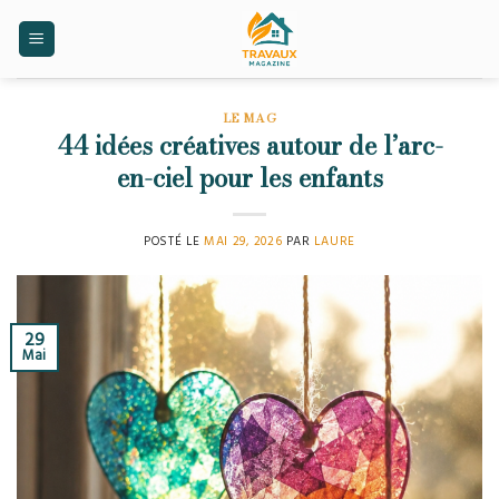
Skip
to
content
LE MAG
44 idées créatives autour de l’arc-
en-ciel pour les enfants
POSTÉ LE
MAI 29, 2026
PAR
LAURE
29
Mai