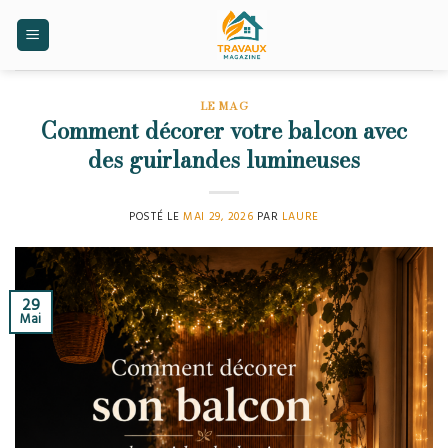
Skip
to
content
LE MAG
Comment décorer votre balcon avec
des guirlandes lumineuses
POSTÉ LE
MAI 29, 2026
PAR
LAURE
29
Mai