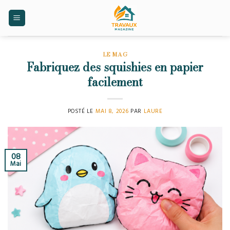
Skip
to
content
LE MAG
Fabriquez des squishies en papier
facilement
POSTÉ LE
MAI 8, 2026
PAR
LAURE
08
Mai