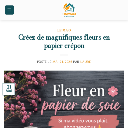
Skip
to
content
LE MAG
Créez de magnifiques fleurs en
papier crépon
POSTÉ LE
MAI 21, 2026
PAR
LAURE
21
Mai