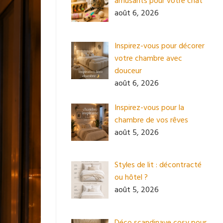
amusants pour votre chat
août 6, 2026
Inspirez-vous pour décorer
votre chambre avec
douceur
août 6, 2026
Inspirez-vous pour la
chambre de vos rêves
août 5, 2026
Styles de lit : décontracté
ou hôtel ?
août 5, 2026
Déco scandinave cosy pour