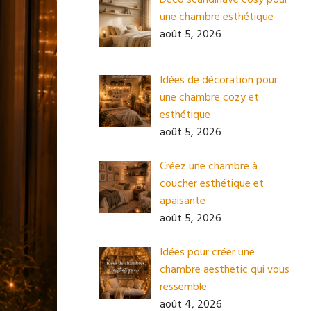
une chambre esthétique
août 5, 2026
Idées de décoration pour
une chambre cozy et
esthétique
août 5, 2026
Créez une chambre à
coucher esthétique et
apaisante
août 5, 2026
Idées pour créer une
chambre aesthetic qui vous
ressemble
août 4, 2026