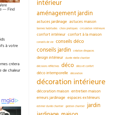
intérieur
aménagement jardin
astuces jardinage
astuces maison
bonnes habitudes
choix pratiques
circulation intérieure
confort intérieur
confort à la maison
ids
conseils déco
conseils de vie
ifs à votre
conseils jardin
création d'espaces
design intérieur
durée réelle chantier
ernes créera
déco
décisions réfléchies
déco et confort
e de chaleur
déco intemporelle
décoration
décoration intérieure
décoration maison
entretien maison
erreurs jardinage
espaces extérieurs
jardin
estimer durée chantier
gestion chantier
jardinage
maison