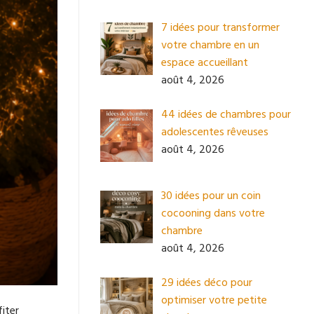
7 idées pour transformer
votre chambre en un
espace accueillant
août 4, 2026
44 idées de chambres pour
adolescentes rêveuses
août 4, 2026
30 idées pour un coin
cocooning dans votre
chambre
août 4, 2026
29 idées déco pour
optimiser votre petite
fiter