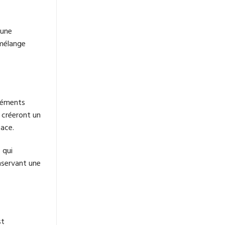
 une
 mélange
éléments
i créeront un
pace.
 qui
onservant une
st