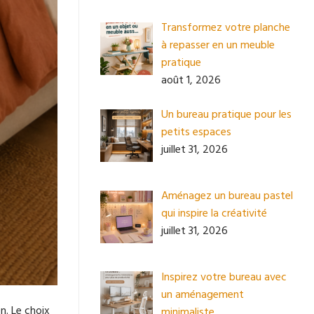
Transformez votre planche
à repasser en un meuble
pratique
août 1, 2026
Un bureau pratique pour les
petits espaces
juillet 31, 2026
Aménagez un bureau pastel
qui inspire la créativité
juillet 31, 2026
Inspirez votre bureau avec
un aménagement
n. Le choix
minimaliste