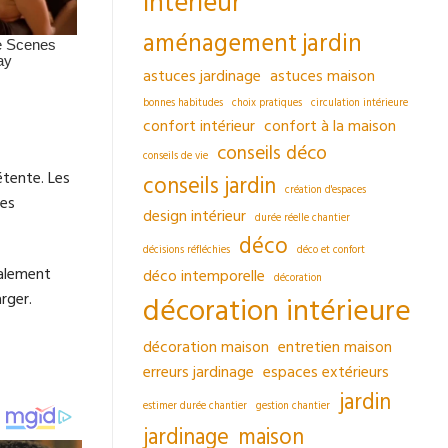
intérieur
aménagement jardin
astuces jardinage
astuces maison
bonnes habitudes
choix pratiques
circulation intérieure
confort intérieur
confort à la maison
conseils déco
conseils de vie
étente. Les
conseils jardin
création d'espaces
res
design intérieur
durée réelle chantier
déco
décisions réfléchies
déco et confort
galement
déco intemporelle
décoration
rger.
décoration intérieure
décoration maison
entretien maison
erreurs jardinage
espaces extérieurs
jardin
estimer durée chantier
gestion chantier
jardinage
maison