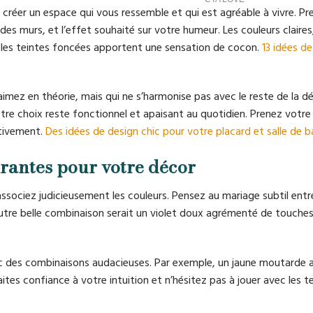
r créer un espace qui vous ressemble et qui est agréable à vivre. Pr
e des murs, et l’effet souhaité sur votre humeur. Les couleurs claires
 les teintes foncées apportent une sensation de cocon.
13 idées de
aimez en théorie, mais qui ne s’harmonise pas avec le reste de la d
re choix reste fonctionnel et apaisant au quotidien. Prenez votr
itivement.
Des idées de design chic pour votre placard et salle de b
rantes pour votre décor
sociez judicieusement les couleurs. Pensez au mariage subtil entr
autre belle combinaison serait un violet doux agrémenté de touches
ec des combinaisons audacieuses. Par exemple, un jaune moutarde a
ites confiance à votre intuition et n’hésitez pas à jouer avec les t