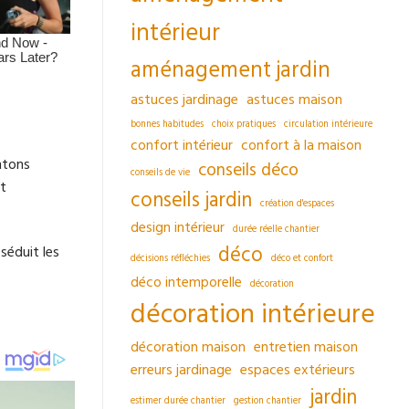
intérieur
aménagement jardin
astuces jardinage
astuces maison
bonnes habitudes
choix pratiques
circulation intérieure
confort intérieur
confort à la maison
ntons
conseils déco
conseils de vie
ut
conseils jardin
création d'espaces
design intérieur
durée réelle chantier
déco
séduit les
décisions réfléchies
déco et confort
déco intemporelle
décoration
décoration intérieure
décoration maison
entretien maison
erreurs jardinage
espaces extérieurs
jardin
estimer durée chantier
gestion chantier