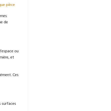
que pièce
ernes
he de
 l’espace ou
mière, et
mément. Ces
s surfaces