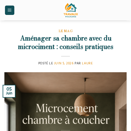
Skip
to
content
LE MAG
Aménager sa chambre avec du
microciment : conseils pratiques
POSTÉ LE
JUIN 5, 2026
PAR
LAURE
05
Juin