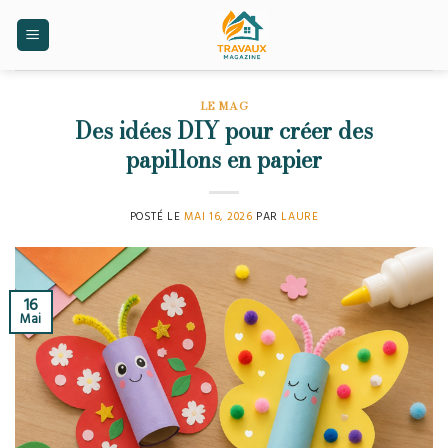
Skip
to
content
LE MAG
Des idées DIY pour créer des
papillons en papier
POSTÉ LE
MAI 16, 2026
PAR
LAURE
16
Mai