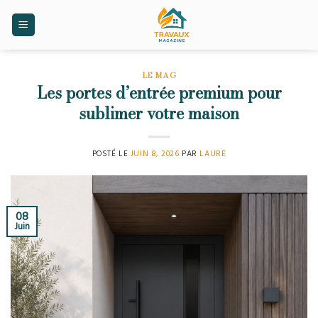
Skip
to
content
LE MAG
Les portes d’entrée premium pour
sublimer votre maison
POSTÉ LE
JUIN 8, 2026
PAR
LAURE
08
Juin