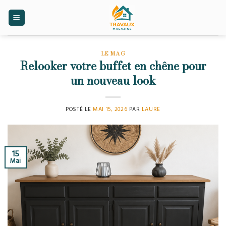
Skip
to
content
LE MAG
Relooker votre buffet en chêne pour
un nouveau look
POSTÉ LE
MAI 15, 2026
PAR
LAURE
15
Mai