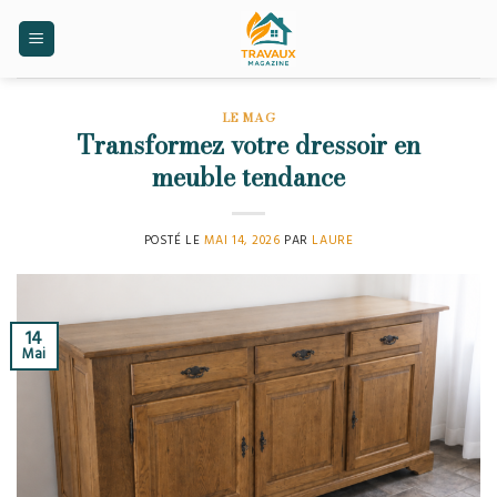
Skip
to
content
LE MAG
Transformez votre dressoir en
meuble tendance
POSTÉ LE
MAI 14, 2026
PAR
LAURE
14
Mai